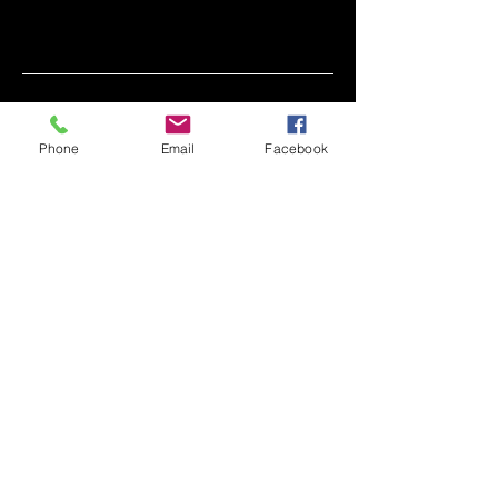
ÖFFNUNGSZEITEN
Phone
Email
Facebook
April -Oktober
Dienstag:
ab
16.00 Uhr
Mit
twoch– Freitag
ab 10.00 Uhr
Samstag/Sonntag
ab 09.00 Uhr
November/Dezember
Freitag:
ab
1
6.00
Samstag: ab 11.00
Sonntag:
11.00-16.00